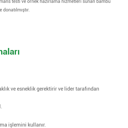
ormans testi ve örnek hazırlama hizmetleri sunan bambu
e donatılmıştır.
aları
lık ve esneklik gerektirir ve lider tarafından
l.
a işlemini kullanır.