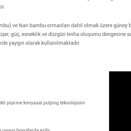
ır.
ambu) ve Nan bambu ormanları dahil olmak üzere güney bö
er, güç, esneklik ve düzgün levha oluşumu dengesine sa
lerde yaygın olarak kullanılmaktadır.
li pişirme kimyasal pulping teknolojisini
e uygun boyutlarda ezilir.