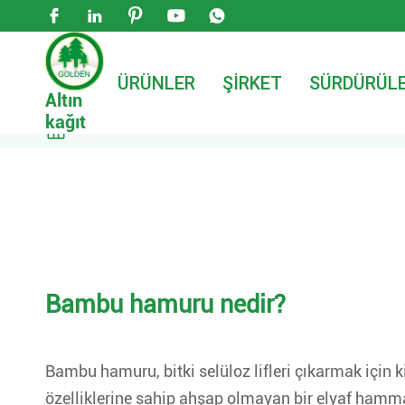





ÜRÜNLER
ŞIRKET
SÜRDÜRÜLE
Altın
kağıt

Ev
Malzemeler
Bambu hamuru
Bambu hamuru nedir?
Bambu hamuru, bitki selüloz lifleri çıkarmak için
özelliklerine sahip ahşap olmayan bir elyaf hamm