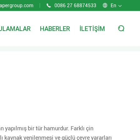
apergroup.com
0086 27 68874533
En



ULAMALAR
HABERLER
İLETIŞIM

 yapılmış bir tür hamurdur. Farklı çin
 kaynak yenilenmesi ve güçlü çevre yararları