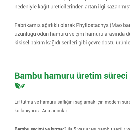
nedeniyle kağıt üreticilerinden artan ilgi kazanmışt
Fabrikamız ağırlıklı olarak Phyllostachys (Mao b
uzunluğu odun hamuru ve çim hamuru arasında düş
kişisel bakım kağıdı serileri gibi çevre dostu ürün
Bambu hamuru üretim süreci
Lif tutma ve hamuru saflığını sağlamak için modern sürek
kullanıyoruz. Ana adımlar:
Bambu seçimi ve kırma:
3 ila 5 yaş arası bambu seçilir v