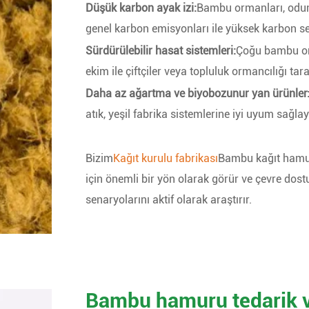
Düşük karbon ayak izi:
Bambu ormanları, odu
genel karbon emisyonları ile yüksek karbon se
Sürdürülebilir hasat sistemleri:
Çoğu bambu orm
ekim ile çiftçiler veya topluluk ormancılığı ta
Daha az ağartma ve biyobozunur yan ürünler
atık, yeşil fabrika sistemlerine iyi uyum sağla
Bizim
Kağıt kurulu fabrikası
Bambu kağıt hamuru
için önemli bir yön olarak görür ve çevre do
senaryolarını aktif olarak araştırır.
Bambu hamuru tedarik ve