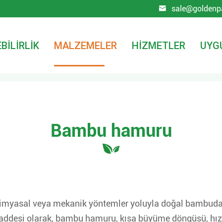
sale@goldenp

BILIRLIK
MALZEMELER
HIZMETLER
UYG
Bambu hamuru
 kimyasal veya mekanik yöntemler yoluyla doğal bambudan
addesi olarak, bambu hamuru, kısa büyüme döngüsü, hızlı