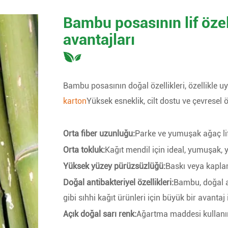
Bambu posasının lif özel
avantajları
Bambu posasının doğal özellikleri, özellikle u
karton
Yüksek esneklik, cilt dostu ve çevresel ö
Orta fiber uzunluğu:
Parke ve yumuşak ağaç lif
Orta tokluk:
Kağıt mendil için ideal, yumuşak, yı
Yüksek yüzey pürüzsüzlüğü:
Baskı veya kapla
Doğal antibakteriyel özellikleri:
Bambu, doğal an
gibi sıhhi kağıt ürünleri için büyük bir avantaj i
Açık doğal sarı renk:
Ağartma maddesi kullanımı